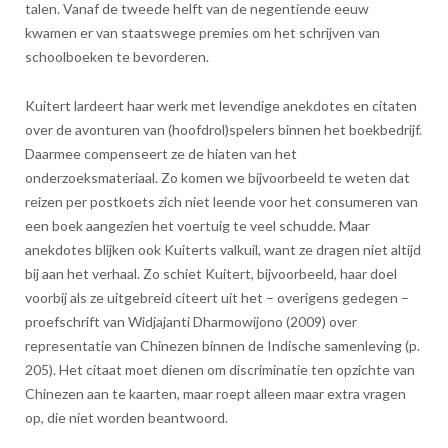
talen. Vanaf de tweede helft van de negentiende eeuw
kwamen er van staatswege premies om het schrijven van
schoolboeken te bevorderen.
Kuitert lardeert haar werk met levendige anekdotes en citaten
over de avonturen van (hoofdrol)spelers binnen het boekbedrijf.
Daarmee compenseert ze de hiaten van het
onderzoeksmateriaal. Zo komen we bijvoorbeeld te weten dat
reizen per postkoets zich niet leende voor het consumeren van
een boek aangezien het voertuig te veel schudde. Maar
anekdotes blijken ook Kuiterts valkuil, want ze dragen niet altijd
bij aan het verhaal. Zo schiet Kuitert, bijvoorbeeld, haar doel
voorbij als ze uitgebreid citeert uit het – overigens gedegen –
proefschrift van Widjajanti Dharmowijono (2009) over
representatie van Chinezen binnen de Indische samenleving (p.
205). Het citaat moet dienen om discriminatie ten opzichte van
Chinezen aan te kaarten, maar roept alleen maar extra vragen
op, die niet worden beantwoord.