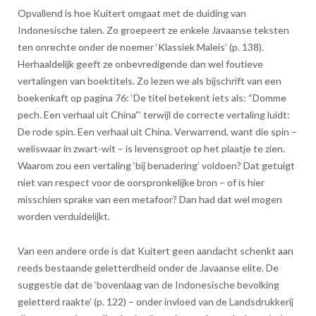
Opvallend is hoe Kuitert omgaat met de duiding van
Indonesische talen. Zo groepeert ze enkele Javaanse teksten
ten onrechte onder de noemer ‘Klassiek Maleis’ (p. 138).
Herhaaldelijk geeft ze onbevredigende dan wel foutieve
vertalingen van boektitels. Zo lezen we als bijschrift van een
boekenkaft op pagina 76: ‘De titel betekent iets als: “Domme
pech. Een verhaal uit China”’ terwijl de correcte vertaling luidt:
De rode spin. Een verhaal uit China. Verwarrend, want die spin –
weliswaar in zwart-wit – is levensgroot op het plaatje te zien.
Waarom zou een vertaling ‘bij benadering’ voldoen? Dat getuigt
niet van respect voor de oorspronkelijke bron – of is hier
misschien sprake van een metafoor? Dan had dat wel mogen
worden verduidelijkt.
Van een andere orde is dat Kuitert geen aandacht schenkt aan
reeds bestaande geletterdheid onder de Javaanse elite. De
suggestie dat de ‘bovenlaag van de Indonesische bevolking
geletterd raakte’ (p. 122) – onder invloed van de Landsdrukkerij