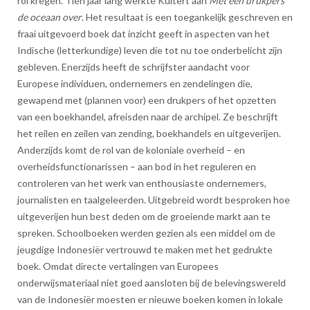
rol kregen. Tien jaar lang werkte Kuitert aan
Met een drukpers
de oceaan over
. Het resultaat is een toegankelijk geschreven en
fraai uitgevoerd boek dat inzicht geeft in aspecten van het
Indische (letterkundige) leven die tot nu toe onderbelicht zijn
gebleven. Enerzijds heeft de schrijfster aandacht voor
Europese individuen, ondernemers en zendelingen die,
gewapend met (plannen voor) een drukpers of het opzetten
van een boekhandel, afreisden naar de archipel. Ze beschrijft
het reilen en zeilen van zending, boekhandels en uitgeverijen.
Anderzijds komt de rol van de koloniale overheid – en
overheidsfunctionarissen – aan bod in het reguleren en
controleren van het werk van enthousiaste ondernemers,
journalisten en taalgeleerden. Uitgebreid wordt besproken hoe
uitgeverijen hun best deden om de groeiende markt aan te
spreken. Schoolboeken werden gezien als een middel om de
jeugdige Indonesiër vertrouwd te maken met het gedrukte
boek. Omdat directe vertalingen van Europees
onderwijsmateriaal niet goed aansloten bij de belevingswereld
van de Indonesiër moesten er nieuwe boeken komen in lokale