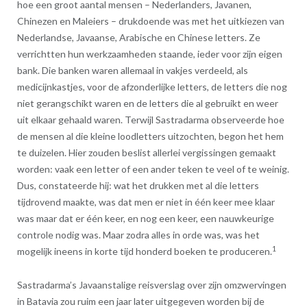
hoe een groot aantal mensen – Nederlanders, Javanen,
Chinezen en Maleiers – drukdoende was met het uitkiezen van
Nederlandse, Javaanse, Arabische en Chinese letters. Ze
verrichtten hun werkzaamheden staande, ieder voor zijn eigen
bank. Die banken waren allemaal in vakjes verdeeld, als
medicijnkastjes, voor de afzonderlijke letters, de letters die nog
niet gerangschikt waren en de letters die al gebruikt en weer
uit elkaar gehaald waren. Terwijl Sastradarma observeerde hoe
de mensen al die kleine loodletters uitzochten, begon het hem
te duizelen. Hier zouden beslist allerlei vergissingen gemaakt
worden: vaak een letter of een ander teken te veel of te weinig.
Dus, constateerde hij: wat het drukken met al die letters
tijdrovend maakte, was dat men er niet in één keer mee klaar
was maar dat er één keer, en nog een keer, een nauwkeurige
controle nodig was. Maar zodra alles in orde was, was het
1
mogelijk ineens in korte tijd honderd boeken te produceren.
Sastradarma’s Javaanstalige reisverslag over zijn omzwervingen
in Batavia zou ruim een jaar later uitgegeven worden bij de