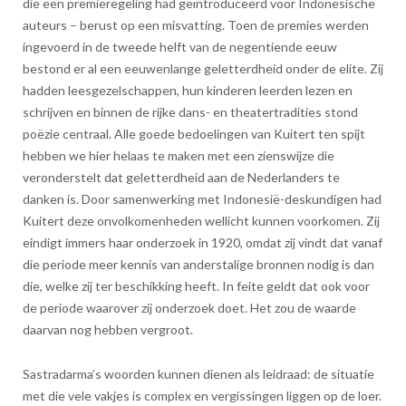
die een premieregeling had geïntroduceerd voor Indonesische
auteurs – berust op een misvatting. Toen de premies werden
ingevoerd in de tweede helft van de negentiende eeuw
bestond er al een eeuwenlange geletterdheid onder de elite. Zij
hadden leesgezelschappen, hun kinderen leerden lezen en
schrijven en binnen de rijke dans- en theatertradities stond
poëzie centraal. Alle goede bedoelingen van Kuitert ten spijt
hebben we hier helaas te maken met een zienswijze die
veronderstelt dat geletterdheid aan de Nederlanders te
danken is. Door samenwerking met Indonesië-deskundigen had
Kuitert deze onvolkomenheden wellicht kunnen voorkomen. Zij
eindigt immers haar onderzoek in 1920, omdat zij vindt dat vanaf
die periode meer kennis van anderstalige bronnen nodig is dan
die, welke zij ter beschikking heeft. In feite geldt dat ook voor
de periode waarover zij onderzoek doet. Het zou de waarde
daarvan nog hebben vergroot.
Sastradarma’s woorden kunnen dienen als leidraad: de situatie
met die vele vakjes is complex en vergissingen liggen op de loer.