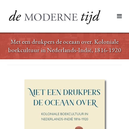
Ga
naar
de
inhoud
Met een drukpers de oceaan over. Koloniale
boekcultuur in Nederlands-Indië, 1816-1920