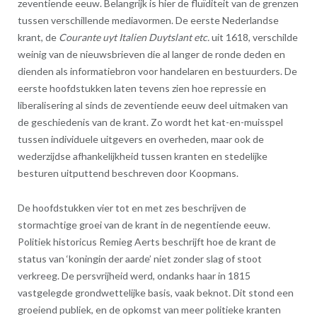
zeventiende eeuw. Belangrijk is hier de fluïditeit van de grenzen
tussen verschillende mediavormen. De eerste Nederlandse
krant, de
Courante uyt Italien Duytslant etc.
uit 1618, verschilde
weinig van de nieuwsbrieven die al langer de ronde deden en
dienden als informatiebron voor handelaren en bestuurders. De
eerste hoofdstukken laten tevens zien hoe repressie en
liberalisering al sinds de zeventiende eeuw deel uitmaken van
de geschiedenis van de krant. Zo wordt het kat-en-muisspel
tussen individuele uitgevers en overheden, maar ook de
wederzijdse afhankelijkheid tussen kranten en stedelijke
besturen uitputtend beschreven door Koopmans.
De hoofdstukken vier tot en met zes beschrijven de
stormachtige groei van de krant in de negentiende eeuw.
Politiek historicus Remieg Aerts beschrijft hoe de krant de
status van ‘koningin der aarde’ niet zonder slag of stoot
verkreeg. De persvrijheid werd, ondanks haar in 1815
vastgelegde grondwettelijke basis, vaak beknot. Dit stond een
groeiend publiek, en de opkomst van meer politieke kranten