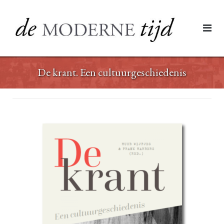
Ga
naar
de
inhoud
De krant. Een cultuurgeschiedenis