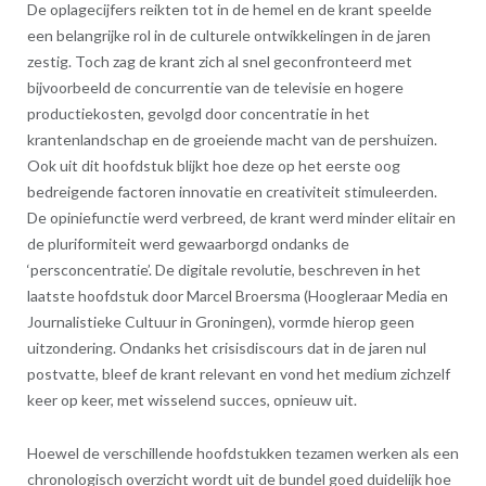
De oplagecijfers reikten tot in de hemel en de krant speelde
een belangrijke rol in de culturele ontwikkelingen in de jaren
zestig. Toch zag de krant zich al snel geconfronteerd met
bijvoorbeeld de concurrentie van de televisie en hogere
productiekosten, gevolgd door concentratie in het
krantenlandschap en de groeiende macht van de pershuizen.
Ook uit dit hoofdstuk blijkt hoe deze op het eerste oog
bedreigende factoren innovatie en creativiteit stimuleerden.
De opiniefunctie werd verbreed, de krant werd minder elitair en
de pluriformiteit werd gewaarborgd ondanks de
‘persconcentratie’. De digitale revolutie, beschreven in het
laatste hoofdstuk door Marcel Broersma (Hoogleraar Media en
Journalistieke Cultuur in Groningen), vormde hierop geen
uitzondering. Ondanks het crisisdiscours dat in de jaren nul
postvatte, bleef de krant relevant en vond het medium zichzelf
keer op keer, met wisselend succes, opnieuw uit.
Hoewel de verschillende hoofdstukken tezamen werken als een
chronologisch overzicht wordt uit de bundel goed duidelijk hoe