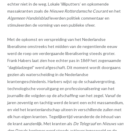
echter niet in de weg. Lokale ‘lilliputters’ en opkomende
massakranten zoals de
Nieuwe Rotterdamsche Courant
en het
Algemeen Handelsblad
leverden politiek commentaar en
stimuleerden de vorming van een publieke sfeer.
Met de opkomst en verspreiding van het Nederlandse
liberalisme omstreeks het midden van de negentiende eeuw
werd de roep om verdergaande liberalisering steeds groter.
Frank Habers laat zien hoe echter pas in 1869 het zogenaamde
“dagbladzegel” werd afgeschaft. Dit moment wordt doorgaans
gezien als waterscheiding in de Nederlandse
krantengeschiedenis. Harbers wijst op de schaalvergroting,
technologische vooruitgang en professionalisering van het
journaille die volgden op de afschaffing van het zegel. Vanaf de
jaren zeventig en tachtig werd de krant een echt massamedium,
en viel het krantenlandschap uiteen in verschillende zuilen met
elk hun eigen kranten. Tegelijkertijd veranderde de inhoud van
de krant aanzienlijk. Met kranten als
De Telegraaf
en
Nieuws van
den Dag
als koploper werd steeds actiever ingespeeld op de