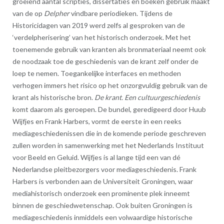
groeiend aantal scripties, dissertaties en boeken gebruik maakt
van de op
Delpher
vindbare periodieken. Tijdens de
Historicidagen van 2019 werd zelfs al gesproken van de
‘verdelpherisering’ van het historisch onderzoek. Met het
toenemende gebruik van kranten als bronmateriaal neemt ook
de noodzaak toe de geschiedenis van de krant zelf onder de
loep te nemen. Toegankelijke interfaces en methoden
verhogen immers het risico op het onzorgvuldig gebruik van de
krant als historische bron.
De krant. Een cultuurgeschiedenis
komt daarom als geroepen. De bundel, geredigeerd door Huub
Wijfjes en Frank Harbers, vormt de eerste in een reeks
mediageschiedenissen die in de komende periode geschreven
zullen worden in samenwerking met het Nederlands Instituut
voor Beeld en Geluid. Wijfjes is al lange tijd een van dé
Nederlandse pleitbezorgers voor mediageschiedenis. Frank
Harbers is verbonden aan de Universiteit Groningen, waar
mediahistorisch onderzoek een prominente plek inneemt
binnen de geschiedwetenschap. Ook buiten Groningen is
mediageschiedenis inmiddels een volwaardige historische