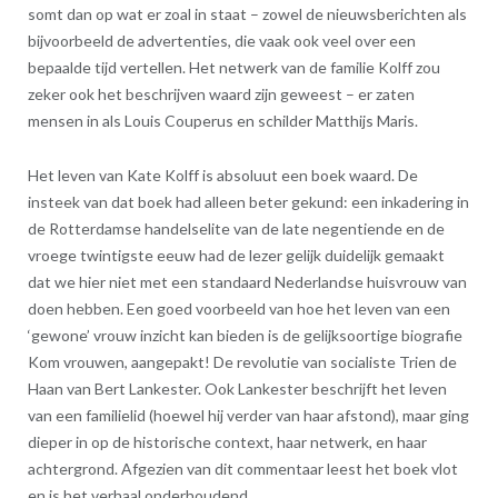
somt dan op wat er zoal in staat – zowel de nieuwsberichten als
bijvoorbeeld de advertenties, die vaak ook veel over een
bepaalde tijd vertellen. Het netwerk van de familie Kolff zou
zeker ook het beschrijven waard zijn geweest – er zaten
mensen in als Louis Couperus en schilder Matthijs Maris.
Het leven van Kate Kolff is absoluut een boek waard. De
insteek van dat boek had alleen beter gekund: een inkadering in
de Rotterdamse handelselite van de late negentiende en de
vroege twintigste eeuw had de lezer gelijk duidelijk gemaakt
dat we hier niet met een standaard Nederlandse huisvrouw van
doen hebben. Een goed voorbeeld van hoe het leven van een
‘gewone’ vrouw inzicht kan bieden is de gelijksoortige biografie
Kom vrouwen, aangepakt! De revolutie van socialiste Trien de
Haan van Bert Lankester. Ook Lankester beschrijft het leven
van een familielid (hoewel hij verder van haar afstond), maar ging
dieper in op de historische context, haar netwerk, en haar
achtergrond. Afgezien van dit commentaar leest het boek vlot
en is het verhaal onderhoudend.