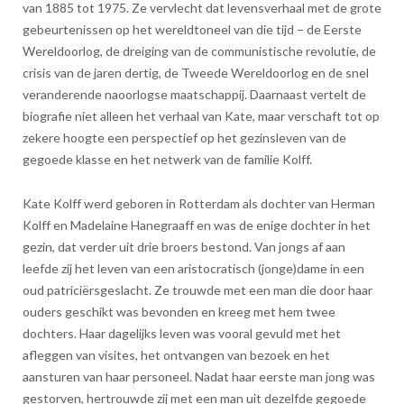
van 1885 tot 1975. Ze vervlecht dat levensverhaal met de grote
gebeurtenissen op het wereldtoneel van die tijd – de Eerste
Wereldoorlog, de dreiging van de communistische revolutie, de
crisis van de jaren dertig, de Tweede Wereldoorlog en de snel
veranderende naoorlogse maatschappij. Daarnaast vertelt de
biografie niet alleen het verhaal van Kate, maar verschaft tot op
zekere hoogte een perspectief op het gezinsleven van de
gegoede klasse en het netwerk van de familie Kolff.
Kate Kolff werd geboren in Rotterdam als dochter van Herman
Kolff en Madelaine Hanegraaff en was de enige dochter in het
gezin, dat verder uit drie broers bestond. Van jongs af aan
leefde zij het leven van een aristocratisch (jonge)dame in een
oud patriciërsgeslacht. Ze trouwde met een man die door haar
ouders geschikt was bevonden en kreeg met hem twee
dochters. Haar dagelijks leven was vooral gevuld met het
afleggen van visites, het ontvangen van bezoek en het
aansturen van haar personeel. Nadat haar eerste man jong was
gestorven, hertrouwde zij met een man uit dezelfde gegoede