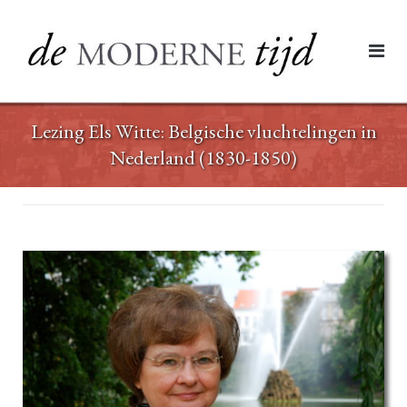
Ga
naar
de
inhoud
Lezing Els Witte: Belgische vluchtelingen in
Nederland (1830-1850)