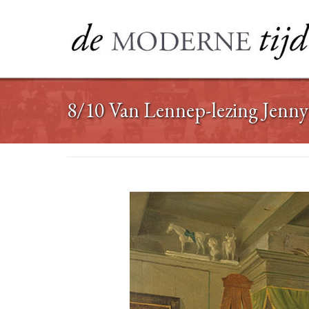
Ga
naar
de
inhoud
8/10 Van Lennep-lezing Jenny