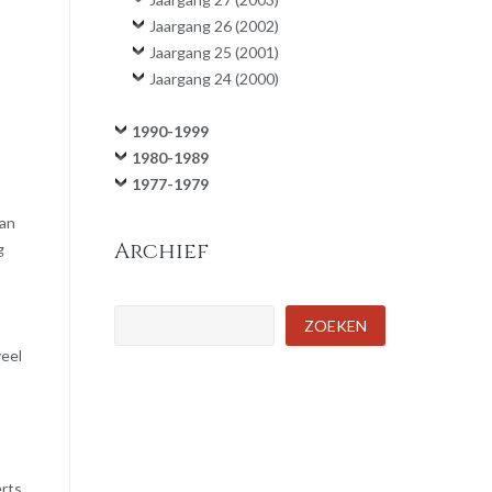
Jaargang 26 (2002)
Jaargang 25 (2001)
Jaargang 24 (2000)
1990-1999
1980-1989
1977-1979
van
Archief
g
Zoeken
ZOEKEN
veel
erts