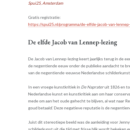
Spui25, Amsterdam
Gratis registratie:
https://spui25.nl/programma/de-elfde-jacob-van-lennep
De elfde Jacob van Lennep-lezing
De Jacob van Lennep-lezing keert jaarlijks terug in de 
de negentiende eeuw onder de publieke aandacht te bre
van de negentiende-eeuwse Nederlandse schilderkunst
In een vroege kunstkritiek in
De Naprater
uit 1826 en t
Nederlandse kunst en kunstkritiek aan om haar conserva
mede om aan het oude gehecht te blijven, al wat naar
goud betaald.’ Deze negatieve reputatie is de negentie
Juist dit stereotiepe beeld was de aanleiding voor Jenn
schilderkunst uit die tijd met frisse blik wordt bekeken e