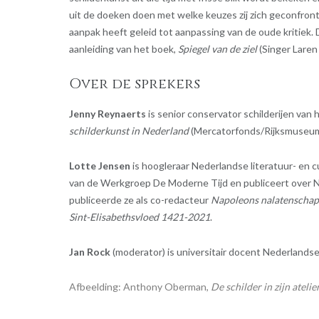
uit de doeken doen met welke keuzes zij zich geconfront
aanpak heeft geleid tot aanpassing van de oude kritiek.
aanleiding van het boek,
Spiegel van de ziel
(Singer Laren
Over de sprekers
Jenny Reynaerts
is senior conservator schilderijen va
schilderkunst in Nederland
(Mercatorfonds/Rijksmuseum
Lotte Jensen
is hoogleraar Nederlandse literatuur- en 
van de Werkgroep De Moderne Tijd en publiceert over Ne
publiceerde ze als co-redacteur
Napoleons nalatenschap.
Sint-Elisabethsvloed 1421-2021
.
Jan Rock
(moderator) is universitair docent Nederlandse
Afbeelding: Anthony Oberman,
De schilder in zijn atelie