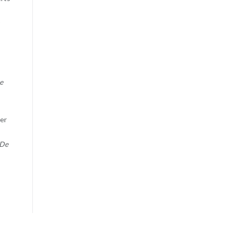
e
ter
 De