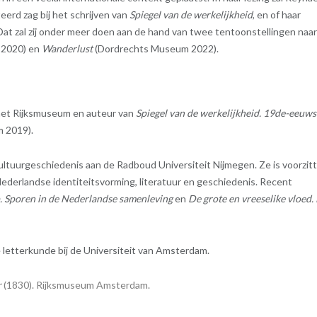
eerd zag bij het schrijven van
Spiegel van de werkelijkheid
, en of haar
 Dat zal zij onder meer doen aan de hand van twee tentoonstellingen naar
 2020) en
Wanderlust
(Dordrechts Museum 2022).
n het Rijksmuseum en auteur van
Spiegel van de werkelijkheid. 19de-eeuws
 2019).
cultuurgeschiedenis aan de Radboud Universiteit Nijmegen. Ze is voorzit
derlandse identiteitsvorming, literatuur en geschiedenis. Recent
 Sporen in de Nederlandse samenleving
en
De grote en vreeselike vloed.
 letterkunde bij de Universiteit van Amsterdam.
r
(1830). Rijksmuseum Amsterdam.