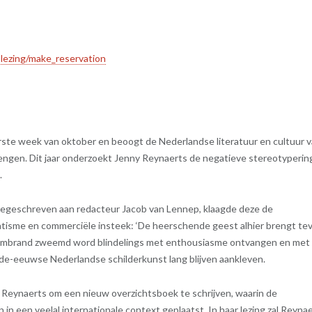
-lezing/make_reservation
eerste week van oktober en beoogt de Nederlandse literatuur en cultuur 
ngen. Dit jaar onderzoekt Jenny Reynaerts de negatieve stereotyperin
.
oegeschreven aan redacteur Jacob van Lennep, klaagde deze de
tisme en commerciële insteek: ‘De heerschende geest alhier brengt te
 Rembrand zweemd word blindelings met enthousiasme ontvangen en met
nde-eeuwse Nederlandse schilderkunst lang blijven aankleven.
y Reynaerts om een nieuw overzichtsboek te schrijven, waarin de
n in een veelal internationale context geplaatst. In haar lezing zal Reyna