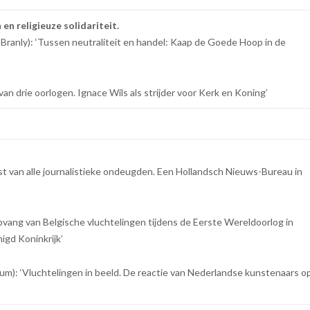
en religieuze solidariteit.
ranly): ‘Tussen neutraliteit en handel: Kaap de Goede Hoop in de
’
van drie oorlogen. Ignace Wils als strijder voor Kerk en Koning’
st van alle journalistieke ondeugden. Een Hollandsch Nieuws-Bureau in
pvang van Belgische vluchtelingen tijdens de Eerste Wereldoorlog in
igd Koninkrijk’
um): ‘Vluchtelingen in beeld. De reactie van Nederlandse kunstenaars o