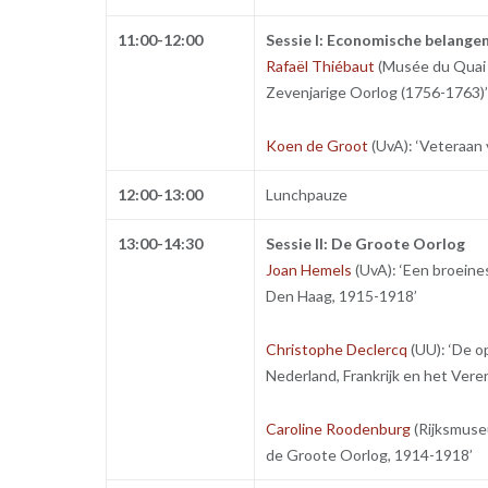
11:00-12:00
Sessie I: Economische belangen 
Rafaël Thiébaut
(Musée du Quai B
Zevenjarige Oorlog (1756-1763)
Koen de Groot
(UvA): ‘Veteraan 
12:00-13:00
Lunchpauze
13:00-14:30
Sessie II:
De Groote Oorlog
Joan Hemels
(UvA): ‘Een broeine
Den Haag, 1915-1918’
Christophe Declercq
(UU): ‘De o
Nederland, Frankrijk en het Veren
Caroline Roodenburg
(Rijksmuse
de Groote Oorlog, 1914-1918’