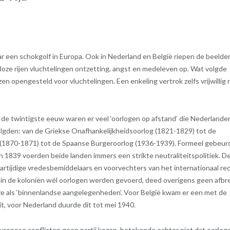
aar een schokgolf in Europa. Ook in Nederland en België riepen de beelde
ze rijen vluchtelingen ontzetting, angst en medeleven op. Wat volgde
zen opengesteld voor vluchtelingen. Een enkeling vertrok zelfs vrijwillig 
de twintigste eeuw waren er veel ‘oorlogen op afstand’ die Nederlande
lgden: van de Griekse Onafhankelijkheidsoorlog (1821-1829) tot de
 (1870-1871) tot de Spaanse Burgeroorlog (1936-1939). Formeel gebeur
ë in 1839 voerden beide landen immers een strikte neutraliteitspolitiek. D
rtijdige vredesbemiddelaars en voorvechters van het internationaal re
er in de koloniën wél oorlogen werden gevoerd, deed overigens geen afbr
 als ‘binnenlandse aangelegenheden’. Voor België kwam er een met de
t, voor Nederland duurde dit tot mei 1940.
uropese conflicten geen partij kozen, betekende echter niet dat oorlog