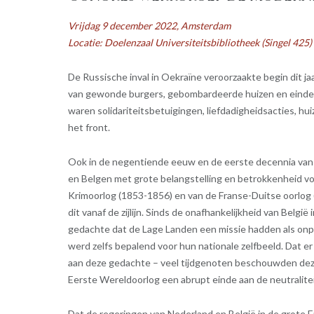
Vrijdag 9 december 2022, Amsterdam
Locatie: Doelenzaal Universiteitsbibliotheek (Singel 425)
De Russische inval in Oekraïne veroorzaakte begin dit j
van gewonde burgers, gebombardeerde huizen en eindelo
waren solidariteitsbetuigingen, liefdadigheidsacties, hui
het front.
Ook in de negentiende eeuw en de eerste decennia van 
en Belgen met grote belangstelling en betrokkenheid vo
Krimoorlog (1853-1856) en van de Franse-Duitse oorlog
dit vanaf de zijlijn. Sinds de onafhankelijkheid van Belgi
gedachte dat de Lage Landen een missie hadden als onpa
werd zelfs bepalend voor hun nationale zelfbeeld. Dat 
aan deze gedachte – veel tijdgenoten beschouwden deze
Eerste Wereldoorlog een abrupt einde aan de neutralitei
Dat de regeringen van Nederland en België in de grote E