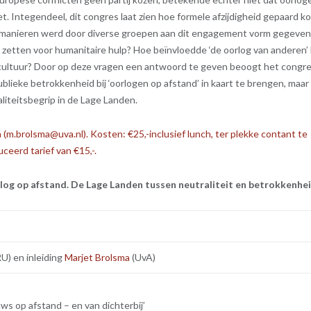
et. Integendeel, dit congres laat zien hoe formele afzijdigheid gepaard k
 manieren werd door diverse groepen aan dit engagement vorm gegeven
zetten voor humanitaire hulp? Hoe beïnvloedde ‘de oorlog van anderen’
e cultuur? Door op deze vragen een antwoord te geven beoogt het congr
publieke betrokkenheid bij ‘oorlogen op afstand’ in kaart te brengen, maar
aliteitsbegrip in de Lage Landen.
m.brolsma@uva.nl). Kosten: €25,-inclusief lunch, ter plekke contant te
eerd tarief van €15,-.
log op afstand.
De Lage Landen tussen neutraliteit en betrokkenhe
U) en inleiding
Marjet Brolsma
(UvA)
ws op afstand – en van dichterbij’