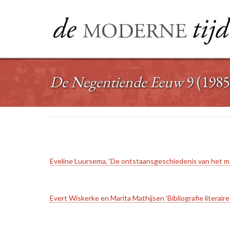
Ga
naar
de
inhoud
De Negentiende Eeuw
9 (1985
Eveline Luursema, ‘De ontstaansgeschiedenis van het mo
Evert Wiskerke en Marita Mathijsen ‘Bibliografie literaire