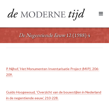
Ga
naar
de
inhoud
De Negentiende Eeuw
12 (1988) 4
P. Nijhof, ‘Het Monumenten Inventarisatie Project (MIP)’, 206-
209.
Guido Hoogewoud, ‘Overzicht van de bouwstijlen in Nederland
in de negentiende eeuw’, 210-228.