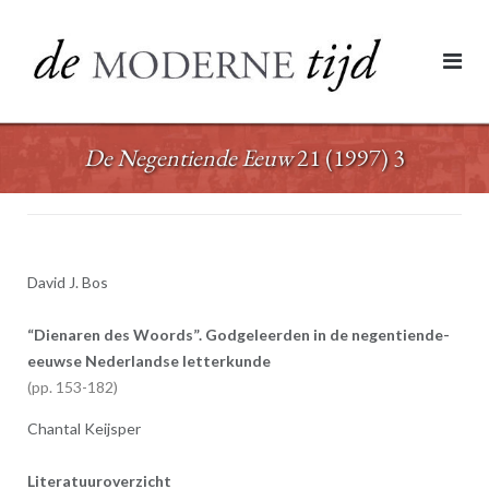
Ga
naar
de
inhoud
De Negentiende Eeuw
21 (1997) 3
David J. Bos
“Dienaren des Woords”. Godgeleerden in de negentiende-
eeuwse Nederlandse letterkunde
153-182
Chantal Keijsper
Literatuuroverzicht