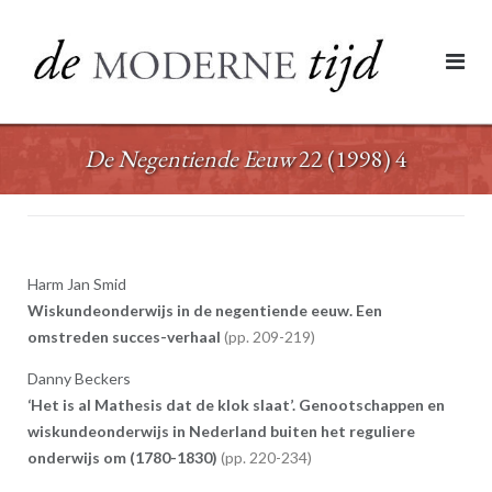
Ga
naar
de
inhoud
De Negentiende Eeuw
22 (1998) 4
Harm Jan Smid
Wiskundeonderwijs in de negentiende eeuw. Een
omstreden succes-verhaal
209-219
Danny Beckers
‘Het is al Mathesis dat de klok slaat’. Genootschappen en
wiskundeonderwijs in Nederland buiten het reguliere
onderwijs om (1780-1830)
220-234