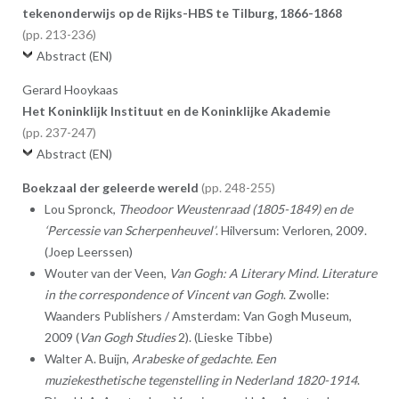
tekenonderwijs op de Rijks-HBS te Tilburg, 1866-1868
213-236
Abstract (EN)
Gerard Hooykaas
Het Koninklijk Instituut en de Koninklijke Akademie
237-247
Abstract (EN)
Boekzaal der geleerde wereld
248-255
Lou Spronck,
Theodoor Weustenraad (1805-1849) en de
‘Percessie van Scherpenheuvel’
. Hilversum: Verloren, 2009.
(Joep Leerssen)
Wouter van der Veen,
Van Gogh: A Literary Mind. Literature
in the correspondence of Vincent van Gogh
. Zwolle:
Waanders Publishers / Amsterdam: Van Gogh Museum,
2009 (
Van Gogh Studies
2). (Lieske Tibbe)
Walter A. Buijn,
Arabeske of gedachte. Een
muziekesthetische tegenstelling in Nederland 1820-1914
.