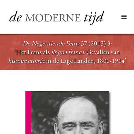
Ga
naar
de
inhoud
De Negentiende Eeuw
37 (2013) 3:
‘Het Frans als
lingua franca
. Gevallen van
histoire croisée
in de Lage Landen, 1800-1914’