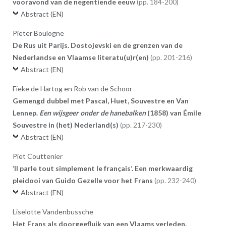
vooravond van de negentiende eeuw
184-200
Abstract (EN)
Pieter Boulogne
De Rus uit Parijs. Dostojevski en de grenzen van de
Nederlandse en Vlaamse literatu(u)r(en)
201-216
Abstract (EN)
Fieke de Hartog en Rob van de Schoor
Gemengd dubbel met Pascal, Huet, Souvestre en Van
Lennep.
Een wijsgeer onder de hanebalken
(1858) van Émile
Souvestre in (het) Nederland(s)
217-230
Abstract (EN)
Piet Couttenier
‘Il parle tout simplement le français’. Een merkwaardig
pleidooi van Guido Gezelle voor het Frans
232-240
Abstract (EN)
Liselotte Vandenbussche
Het Frans als doorgeefluik van een Vlaams verleden.