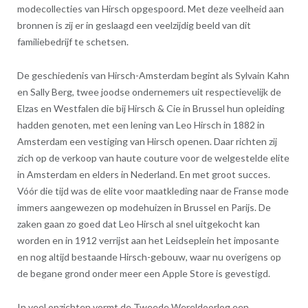
modecollecties van Hirsch opgespoord. Met deze veelheid aan
bronnen is zij er in geslaagd een veelzijdig beeld van dit
familiebedrijf te schetsen.
De geschiedenis van Hirsch-Amsterdam begint als Sylvain Kahn
en Sally Berg, twee joodse ondernemers uit respectievelijk de
Elzas en Westfalen die bij Hirsch & Cie in Brussel hun opleiding
hadden genoten, met een lening van Leo Hirsch in 1882 in
Amsterdam een vestiging van Hirsch openen. Daar richten zij
zich op de verkoop van haute couture voor de welgestelde elite
in Amsterdam en elders in Nederland. En met groot succes.
Vóór die tijd was de elite voor maatkleding naar de Franse mode
immers aangewezen op modehuizen in Brussel en Parijs. De
zaken gaan zo goed dat Leo Hirsch al snel uitgekocht kan
worden en in 1912 verrijst aan het Leidseplein het imposante
en nog altijd bestaande Hirsch-gebouw, waar nu overigens op
de begane grond onder meer een Apple Store is gevestigd.
In veel opzichten vormt de Tweede Wereldoorlog een