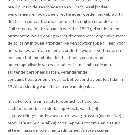
breukpunt in de geschiedenis van Hirsch. Veel joodse
werknemers en ook twee directieleden worden omgebracht in
de Duitse concentratiekampen, het bedrijf komt onder een
Duitse
Verwalter
te staan en wordt in 1943 geliquideerd en
ontmanteld. Na de oorlog wordt de draad weer opgepakt, maar
de splitsing in twee afzonderlijke vennootschappen – een voor
het gebouw waarvan delen afzonderlijk worden verhuurd, en
een voor het modehuis – leidt tot een voortdurende
onderkapitalisatie van het modehuis. In combinatie met
stijgende personeelslasten, veranderende
consumptiepatronen en een te behoudend beleid, leidt dat in
1976 tot sluiting van dit befaamde modepaleis.
In de korte inleiding stelt Knoop zich tot doel een
‘multiperspectief’ te bieden op Hirsch, waarbij zij
tegenstellingen onderzoekt en bevraagt tussen (mannelijke)
productie en (vrouwelijke) consumptie, economie en cultuur,
elite en massa, modern en traditioneel,
leisure class
en