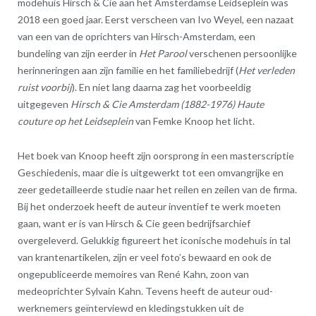
modehuis Hirsch & Cie aan het Amsterdamse Leidseplein was
2018 een goed jaar. Eerst verscheen van Ivo Weyel, een nazaat
van een van de oprichters van Hirsch-Amsterdam, een
bundeling van zijn eerder in
Het Parool
verschenen persoonlijke
herinneringen aan zijn familie en het familiebedrijf (
Het verleden
ruist voorbij
). En niet lang daarna zag het voorbeeldig
uitgegeven
Hirsch & Cie Amsterdam (1882-1976) Haute
couture op het Leidseplein
van Femke Knoop het licht.
Het boek van Knoop heeft zijn oorsprong in een masterscriptie
Geschiedenis, maar die is uitgewerkt tot een omvangrijke en
zeer gedetailleerde studie naar het reilen en zeilen van de firma.
Bij het onderzoek heeft de auteur inventief te werk moeten
gaan, want er is van Hirsch & Cie geen bedrijfsarchief
overgeleverd. Gelukkig figureert het iconische modehuis in tal
van krantenartikelen, zijn er veel foto’s bewaard en ook de
ongepubliceerde memoires van René Kahn, zoon van
medeoprichter Sylvain Kahn. Tevens heeft de auteur oud-
werknemers geïnterviewd en kledingstukken uit de