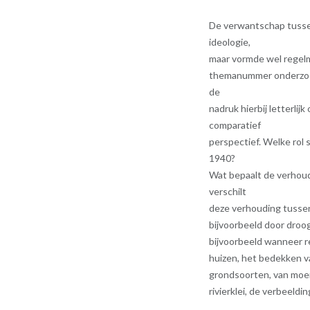
De verwantschap tussen
ideologie,
maar vormde wel regelm
themanummer onderzoe
de
nadruk hierbij letterli
comparatief
perspectief. Welke rol 
1940?
Wat bepaalt de verhou
verschilt
deze verhouding tussen
bijvoorbeeld door droog
bijvoorbeeld wanneer r
huizen, het bedekken 
grondsoorten, van moer
rivierklei, de verbeeldi