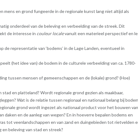
 mens en grond fungeerde in de regionale kunst lang niet altijd als
atig onderdeel van de beleving en verbeelding van de streek. Dit
kt de interesse in
couleur locale
vanuit een materieel perspectief en l
jk op de representatie van ‘bodems’ in de Lage Landen, eventueel in
speelt (het idee van) de bodem in de culturele verbeelding van ca. 1780-
ding tussen mensen of gemeenschappen en de (lokale) grond? (Hoe)
 stad en platteland? Wordt regionale grond gezien als maakbaar,
leggen? Wat is de relatie tussen regionaal en nationaal belang bij bodem
egionale grond wordt ingezet als nationaal product voor het bouwen va
van daken en de aanleg van wegen? En in hoeverre bepalen bodems en
as tot veenlandschappen en van zand en duingebieden tot rietvelden 
ng en beleving van stad en streek?