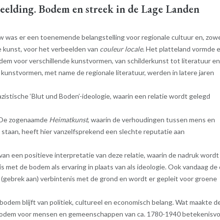
eelding. Bodem en streek in de Lage Landen
 was er een toenemende belangstelling voor regionale cultuur en, zowe
de kunst, voor het verbeelden van
couleur locale
. Het platteland vormde 
dem voor verschillende kunstvormen, van schilderkunst tot literatuur e
 kunstvormen, met name de regionale literatuur, werden in latere jaren
istische ‘Blut und Boden’-ideologie, waarin een relatie wordt gelegd
. De zogenaamde
Heimatkunst
, waarin de verhoudingen tussen mens en
 staan, heeft hier vanzelfsprekend een slechte reputatie aan
 van een positieve interpretatie van deze relatie, waarin de nadruk wordt
s met de bodem als ervaring in plaats van als ideologie. Ook vandaag de
 (gebrek aan) verbintenis met de grond en wordt er gepleit voor groene
bodem blijft van politiek, cultureel en economisch belang. Wat maakte d
) bodem voor mensen en gemeenschappen van ca. 1780-1940 betekenisvo