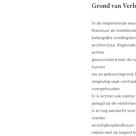
Grond van Verb
In de negentiende eeuw
literatuur als beelden
belangrijke voedingsbo
architectuur. Regionale
echter
geassocieerd met de naz
tussen
ras en geboortegrond
omgeving vaak centraal
overgehouden.
Er is echter ook ruimte
gelegd op de verbinteni
is er nog aandacht voor
steden
en kringlooplandbouw: 
relatie met de (eigen