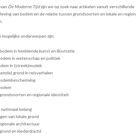
 van
De Moderne Tijd
zijn we op zoek naar artikelen vanuit verschillende
eleving van bodem en de relatie tussen grondsoorten en lokale en region
n.
 mogelijke onderwerpen zijn:
bodem in beeldende kunst en illustratie
odem in wetenschap en politiek
odem in (streek)muziek
eemde) grond in reisverhalen
 bodembescherming
 bodem
rondsoorten en regionale identiteit
 nationaal belang
ngen van lokale grond
gionale architectuur
grond en klederdracht