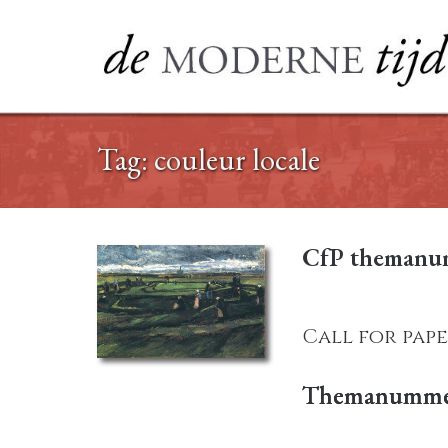
Ga
naar
de
inhoud
Tag:
couleur locale
CfP themanum
Call for pape
Themanumm