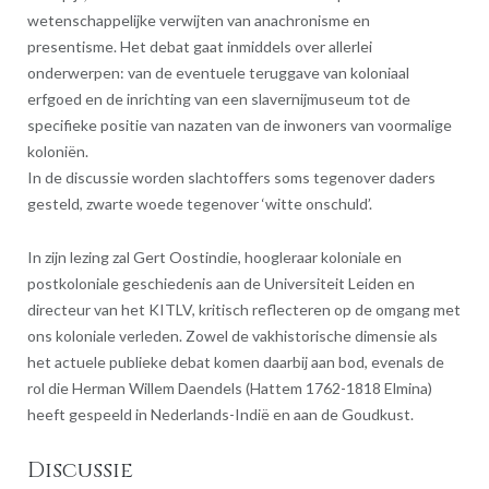
wetenschappelijke verwijten van anachronisme en
presentisme. Het debat gaat inmiddels over allerlei
onderwerpen: van de eventuele teruggave van koloniaal
erfgoed en de inrichting van een slavernijmuseum tot de
specifieke positie van nazaten van de inwoners van voormalige
koloniën.
In de discussie worden slachtoffers soms tegenover daders
gesteld, zwarte woede tegenover ‘witte onschuld’.
In zijn lezing zal Gert Oostindie, hoogleraar koloniale en
postkoloniale geschiedenis aan de Universiteit Leiden en
directeur van het KITLV, kritisch reflecteren op de omgang met
ons koloniale verleden. Zowel de vakhistorische dimensie als
het actuele publieke debat komen daarbij aan bod, evenals de
rol die Herman Willem Daendels (Hattem 1762-1818 Elmina)
heeft gespeeld in Nederlands-Indië en aan de Goudkust.
Discussie