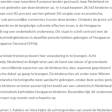
n werden naar meerdere Europese landen gestuurd, maar Nederland en
tste gedeelte van deze kinderen op. In totaal kwamen 28.563 kinderen n
was voor 82 procent van het geheel. Dit zorgde voor economische,
ar ook persoonlijke connecties tussen deze landen. Ondanks de grote sc
eerde en de langdurige culturele effecten ervan, is de Hongaarse
) nog een onderbelicht onderwerp. Dit staat in schril contrast met de
luchtelingkinderen in dezelfde periode hebben gekregen of Hongaarse
ngaarse Opstand (1956).
e kindertreinen
probeert hier verandering in te brengen. Acht
rije, Nederland en België laten aan de hand van nieuw of grotendeels
e verschillende aspecten van de kinderacties zien, waarmee geprobeerd
ische debat op gang te brengen. De kinderacties uit onder meer Wenen
landse historiografie meer aandacht gekregen, omdat deze acties geri
 kinderen en beter pasten bij het beeld van een calvinistisch Nederland
rotendeels katholieke Hongaarse kinderen. Bovendien ligt dit onderwer
t roept nog steeds veel schaamte op.
arten J. Aalders en Vera Hajtó de achtergronden van zowel de Nederla