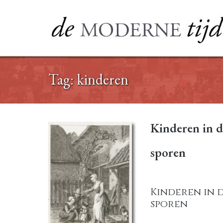
Ga
naar
de
inhoud
Tag:
kinderen
Kinderen in d
sporen
Kinderen in 
sporen