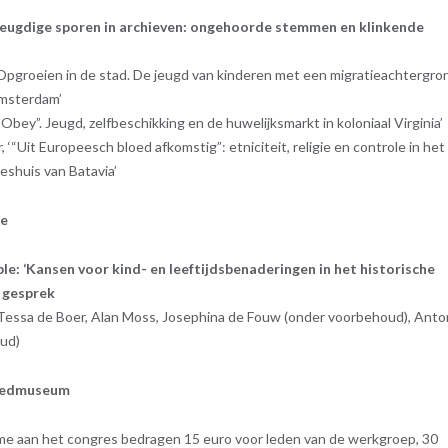
‘Jeugdige sporen in archieven: ongehoorde stemmen en klinkende
Opgroeien in de stad. De jeugd van kinderen met een migratieachtergro
msterdam’
 Obey”. Jeugd, zelfbeschikking en de huwelijksmarkt in koloniaal Virginia’
 ‘“Uit Europeesch bloed afkomstig”: etniciteit, religie en controle in het
shuis van Batavia’
ze
le: ‘Kansen voor kind- en leeftijdsbenaderingen in het historische
 gesprek
Tessa de Boer, Alan Moss, Josephina de Fouw (onder voorbehoud), Anto
ud)
goedmuseum
me aan het congres bedragen 15 euro voor leden van de werkgroep, 30