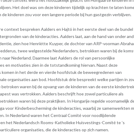
n deze context werd het noodzakelijk geacht om Hongaarse kinderen in
blijven. Het doel was om deze kinderen tijdelijk op krachten te laten kom
 de kinderen zou voor een langere periode bij hun gastgezin verblijven.
e context bespreken Aalders en Hajtó in het eerste deel van de bundel
tergronden van de kinderacties. Aalders laat, aan de hand van onder an
ndentie, zien hoe Henriëtte Kuyper, de dochter van ARP-voorman Abrah
Fledderus, twee welgestelde Nederlanders, betrokken waren bij de koms
 naar Nederland. Daarmee laat Aalders de rol van persoonlijke
ies en motivaties zien in de totstandkoming hiervan. Naast deze
es komen in het derde en vierde hoofdstuk de beweegredenen van
nale organisaties aan bod. Hoofdstuk drie bespreekt welke partijen in zo
e betroken waren bij de opvang van de kinderen van de eerste kindertrei
apest was vertrokken. Aalders beschrijft hoe zowel particuliere als
etrokken waren bij deze praktijken. In Hongarije regelde voornamelijk d
iga voor Kinderbescherming de kinderacties, waarbij ze samenwerkten 
en. In Nederland waren het Centraal Comité voor noodlijdende
en het Nederlandsch Rooms-Katholieke Huisvestings-Comité te ’s
ticuliere organisaties, die de kinderacties op zich namen.