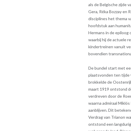
als de Belgische zijde v
Gera, Réka Bozzay en R
disciplines het thema 
hoofdstuk aan humanita
Hermans in de epiloog 
waarbij hij de actuele
kindertreinen vanuit v
bovendien transnationa
De bundel start met ee
plaatsvonden ten tijde
brokkelde de Oostenrij
maart 1919 ontstond d
verdreven door de Roem
waarna admiraal Miklós
aanblijven. Dit beteken
Verdrag van Trianon wa
ontstond een langdurig