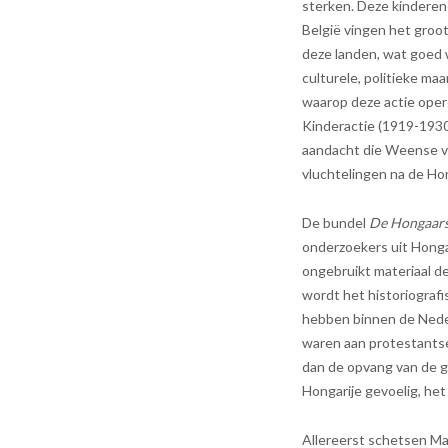
sterken. Deze kindere
België vingen het groo
deze landen, wat goed 
culturele, politieke ma
waarop deze actie oper
Kinderactie (1919-1930
aandacht die Weense v
vluchtelingen na de Ho
De bundel
De Hongaars
onderzoekers uit Honga
ongebruikt materiaal d
wordt het historiograf
hebben binnen de Neder
waren aan protestantse
dan de opvang van de g
Hongarije gevoelig, he
Allereerst schetsen Ma