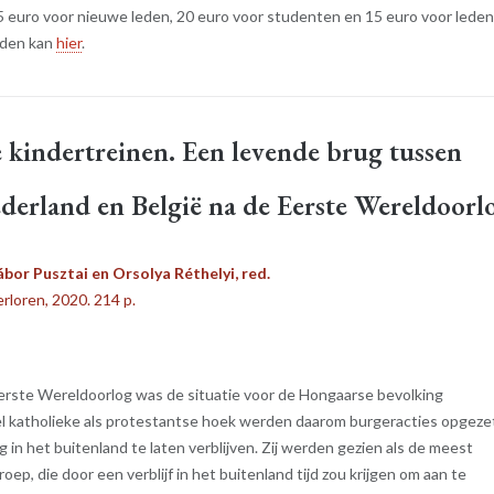
35 euro voor nieuwe leden, 20 euro voor studenten en 15 euro voor lede
lden kan
hier
.
kindertreinen. Een levende brug tussen
derland en België na de Eerste Wereldoorl
ábor Pusztai en Orsolya Réthelyi, red.
erloren, 2020. 214 p.
erste Wereldoorlog was de situatie voor de Hongaarse bevolking
el katholieke als protestantse hoek werden daarom burgeracties opgeze
g in het buitenland te laten verblijven. Zij werden gezien als de meest
ep, die door een verblijf in het buitenland tijd zou krijgen om aan te