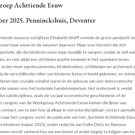
roep Achttiende Eeuw
ber 2025. Penninckshuis, Deventer
iende-eeuwse schrijfster Elisabeth Wolff vormde de grote aandacht v
ussen haar eeuw en de eeuwen daarvoor. Maar voor historici die zich
riode, zijn die kinderen soms maar moeilijk te vangen, omdat ze zelf we
, en niet altijd een zichtbare positie innamen in het openbare leven.
r onder meer egodocumenten, kinderboeken, schilderijen en archieven) z
ia de verschillende rollen van kinderen beter in beeld gekomen, en wete
nderen een cruciale schakel waren in de opbouw van een democratische
arde waren voor het koloniale handelsimperium. Het onderzoek is veelal
eke subdisciplines, zoals de sociaal-economische geschiedenis of de
et congres van de Werkgroep Achttiende Eeuw komen die lijnen van
contact, om te zien hoe zij elkaar in een interdisciplinair contact aanvull
 naar het congres vormt de publicatie van het
Jaarboek Achttiende Eeu
 kinderen (najaar 2025), onder redactie van Feike Dietz en Ramona
mmer wordt verkend hoe we een beter of ander begrip te krijgen van he