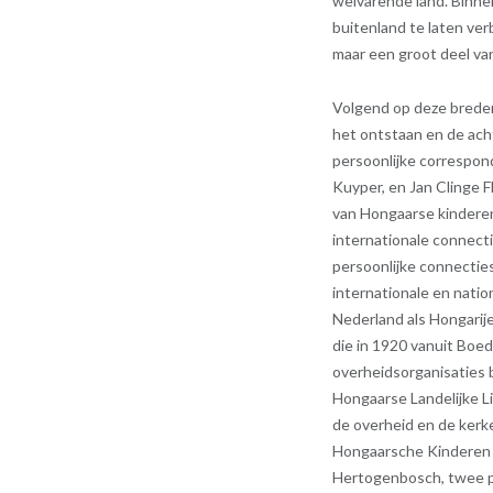
welvarende land. Binne
buitenland te laten ver
maar een groot deel van
Volgend op deze breder
het ontstaan en de ach
persoonlijke correspo
Kuyper, en Jan Clinge 
van Hongaarse kinderen
internationale connect
persoonlijke connecti
internationale en natio
Nederland als Hongarij
die in 1920 vanuit Boed
overheidsorganisaties b
Hongaarse Landelijke L
de overheid en de kerk
Hongaarsche Kinderen 
Hertogenbosch, twee par