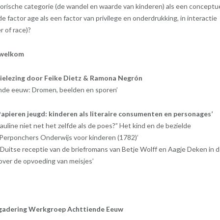
istorische categorie (de wandel en waarde van kinderen) als een conceptu
e factor age als een factor van privilege en onderdrukking, in interactie
 of race)?
n welkom
tielezing door Feike Dietz & Ramona Negrón
ende eeuw: Dromen, beelden en sporen’
‘Papieren jeugd: kinderen als literaire consumenten en personages’
auline niet net het zelfde als de poes?” Het kind en de bezielde
Perponchers Onderwijs voor kinderen (1782)’
 Duitse receptie van de briefromans van Betje Wolff en Aagje Deken in 
over de opvoeding van meisjes’
rgadering Werkgroep Achttiende Eeuw