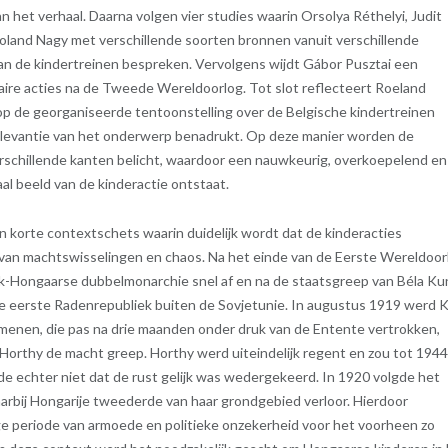
an het verhaal. Daarna volgen vier studies waarin Orsolya Réthelyi, Judit
oland Nagy met verschillende soorten bronnen vanuit verschillende
van de kindertreinen bespreken. Vervolgens wijdt Gábor Pusztai een
ire acties na de Tweede Wereldoorlog. Tot slot reflecteert Roeland
op de georganiseerde tentoonstelling over de Belgische kindertreinen
 relevantie van het onderwerp benadrukt. Op deze manier worden de
erschillende kanten belicht, waardoor een nauwkeurig, overkoepelend en
al beeld van de kinderactie ontstaat.
n korte contextschets waarin duidelijk wordt dat de kinderacties
 van machtswisselingen en chaos. Na het einde van de Eerste Wereldoor
k-Hongaarse dubbelmonarchie snel af en na de staatsgreep van Béla Kun
e eerste Radenrepubliek buiten de Sovjetunie. In augustus 1919 werd 
enen, die pas na drie maanden onder druk van de Entente vertrokken,
 Horthy de macht greep. Horthy werd uiteindelijk regent en zou tot 194
de echter niet dat de rust gelijk was wedergekeerd. In 1920 volgde het
arbij Hongarije tweederde van haar grondgebied verloor. Hierdoor
e periode van armoede en politieke onzekerheid voor het voorheen zo