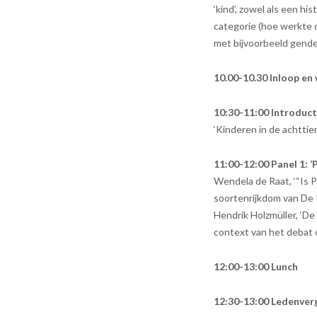
‘kind’, zowel als een h
categorie (hoe werkte d
met bijvoorbeeld gender
10.00-10.30 Inloop e
10:30-11:00 Introduc
‘Kinderen in de achtti
11:00-12:00 Panel 1: 
Wendela de Raat, ‘“Is P
soortenrijkdom van De 
Hendrik Holzmüller, ‘De
context van het debat 
12:00-13:00 Lunch
12:30-13:00 Ledenve