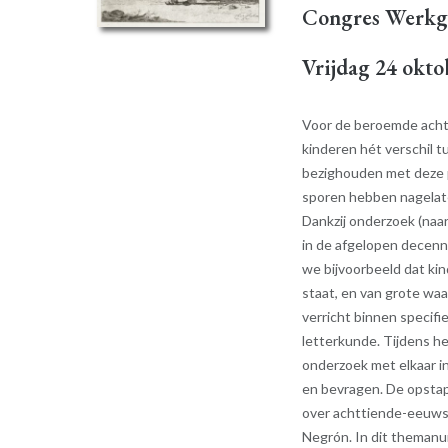
Congres Werkg
Vrijdag 24 okto
Voor de beroemde achtt
kinderen hét verschil t
bezighouden met deze pe
sporen hebben nagelaten
Dankzij onderzoek (naa
in de afgelopen decenn
we bijvoorbeeld dat ki
staat, en van grote wa
verricht binnen specifi
letterkunde. Tijdens h
onderzoek met elkaar in 
en bevragen. De opstap
over achttiende-eeuwse
Negrón. In dit themanu