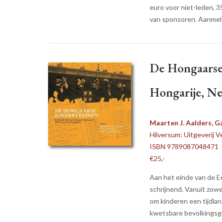
euro voor niet-leden, 
van sponsoren. Aanme
De Hongaarse 
Hongarije, Ne
Maarten J. Aalders, G
Hilversum: Uitgeverij V
ISBN 9789087048471
€25,-
Aan het einde van de E
schrijnend. Vanuit zow
om kinderen een tijdlan
kwetsbare bevolkingsgro