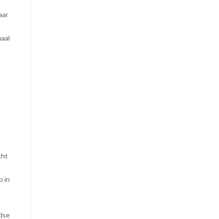
aar
haal
cht
p in
ndse