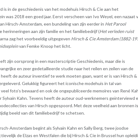
d is in de geschiedenis van het modehuis Hirsch & Cie aan het
n was 2018 een goed jaar. Eerst verscheen van Ivo Weyel, een nazaat 
van Hirsch-Amsterdam, een bundeling van zijn eerder in
Het Parool
herinneringen aan zijn familie en het familiebedrijf (
Het verleden ruist
daarna zag het voorbeeldig uitgegeven
Hirsch & Cie Amsterdam (1882-19
eidseplein
van Femke Knoop het licht.
ft zijn oorsprong in een masterscriptie Geschiedenis, maar die is
ngrijke en zeer gedetailleerde studie naar het reilen en zeilen van de
k heeft de auteur inventief te werk moeten gaan, want er is van Hirsch &
ergeleverd. Gelukkig figureert het iconische modehuis in tal van
 er veel foto’s bewaard en ook de ongepubliceerde memoires van René Ka
r Sylvain Kahn. Tevens heeft de auteur oud-werknemers geïnterviewd 
modecollecties van Hirsch opgespoord. Met deze veelheid aan bronnen is 
ijdig beeld van dit familiebedrijf te schetsen.
rsch-Amsterdam begint als Sylvain Kahn en Sally Berg, twee joodse
ievelijk de Elzas en Westfalen die bij Hirsch & Cie in Brussel hun opleid