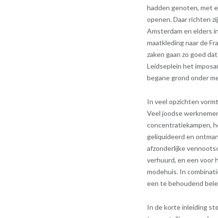
hadden genoten, met ee
openen. Daar richten zi
Amsterdam en elders in 
maatkleding naar de Fr
zaken gaan zo goed dat 
Leidseplein het imposa
begane grond onder mee
In veel opzichten vorm
Veel joodse werknemer
concentratiekampen, he
geliquideerd en ontman
afzonderlijke vennoots
verhuurd, en een voor 
modehuis. In combinat
een te behoudend beleid
In de korte inleiding st