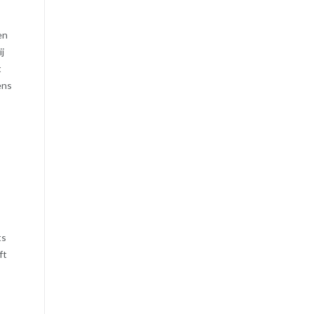
en
ij
t
ens
ts
ft