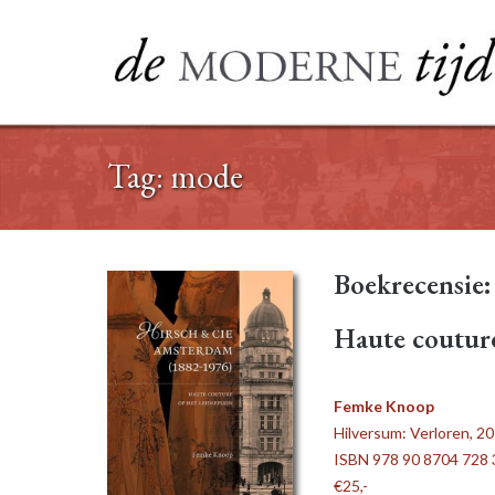
Ga
naar
de
inhoud
Tag:
mode
Boekrecensie:
Haute couture
Femke Knoop
Hilversum: Verloren, 20
ISBN 978 90 8704 728 
€25,-