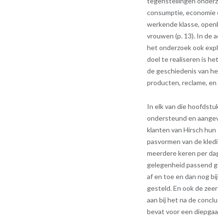
tegenstellingen onderz
consumptie, economie e
werkende klasse, openba
vrouwen (p. 13). In de 
het onderzoek ook expl
doel te realiseren is 
de geschiedenis van het
producten, reclame, en
In elk van die hoofdstu
ondersteund en aangev
klanten van Hirsch hun 
pasvormen van de kledi
meerdere keren per dag
gelegenheid passend g
af en toe en dan nog b
gesteld. En ook de zeer
aan bij het na de concl
bevat voor een diepgaan