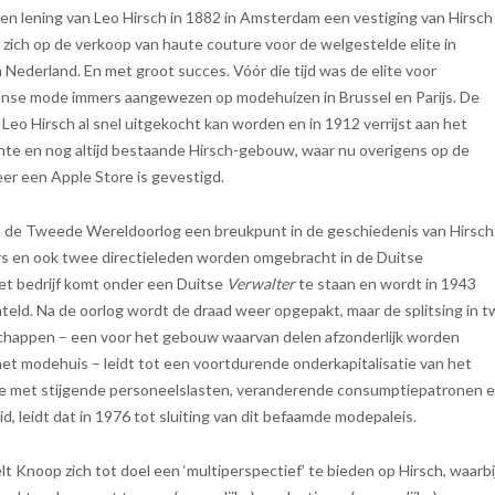
n lening van Leo Hirsch in 1882 in Amsterdam een vestiging van Hirsch
j zich op de verkoop van haute couture voor de welgestelde elite in
Nederland. En met groot succes. Vóór die tijd was de elite voor
anse mode immers aangewezen op modehuizen in Brussel en Parijs. De
Leo Hirsch al snel uitgekocht kan worden en in 1912 verrijst aan het
nte en nog altijd bestaande Hirsch-gebouw, waar nu overigens op de
r een Apple Store is gevestigd.
t de Tweede Wereldoorlog een breukpunt in de geschiedenis van Hirsch
s en ook twee directieleden worden omgebracht in de Duitse
t bedrijf komt onder een Duitse
Verwalter
te staan en wordt in 1943
teld. Na de oorlog wordt de draad weer opgepakt, maar de splitsing in 
chappen – een voor het gebouw waarvan delen afzonderlijk worden
het modehuis – leidt tot een voortdurende onderkapitalisatie van het
ie met stijgende personeelslasten, veranderende consumptiepatronen 
, leidt dat in 1976 tot sluiting van dit befaamde modepaleis.
elt Knoop zich tot doel een ‘multiperspectief’ te bieden op Hirsch, waarbij