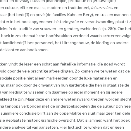
oekt en bevraagt tussen (mannelijke) productie en (vrouwelijke)
n cultuur, elite en massa, modern en traditioneel,
leisure class
en
ar (het bedrijf) en privé (de families Kahn en Berg), en tussen mannen 
achter in het boek opgenomen historiografie en verantwoording plaatst z
iciet in de traditie van vrouwen- en gendergeschiedenis (p. 280). Om he
het boek in zes thematische hoofdstukken verdeeld waarin achtereenvolg
 familiebedrijf, het personeel, het Hirschgebouw, de kleding en andere
 de klanten aan bod komen.
kken vindt de lezer een schat aan feitelijke informatie, die goed wordt
uld door de vele prachtige afbeeldingen. Zo komen we te weten dat de
sociale positie niet alleen markeerden door de luxe materialen en
ng, maar ook door de omvang van hun garderobe die hen in staat stelde
 van kleding te wisselen om daarmee op ieder moment en bij iedere
ekleed te zijn. Maar deze en andere wetenswaardigheden worden slech
ijna terloops verbonden met de onderzoeksdoelen die de auteur zich hee
 summiere conclusie blijft aan de oppervlakte en sluit maar zeer ten dele
usie geplaatste historiografische overzicht. Dat is jammer, want het boek
dere analyse tal van aanzetten. Hier lijkt zich te wreken dat er geen