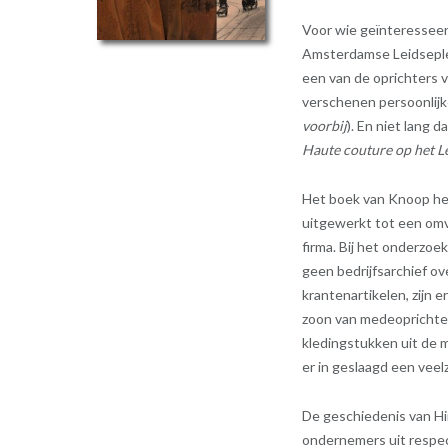
Voor wie geïnteresseer
Amsterdamse Leidseplei
een van de oprichters 
verschenen persoonlijke 
voorbij
). En niet lang 
Haute couture op het L
Het boek van Knoop hee
uitgewerkt tot een omva
firma. Bij het onderzoe
geen bedrijfsarchief ov
krantenartikelen, zijn
zoon van medeoprichte
kledingstukken uit de 
er in geslaagd een veelz
De geschiedenis van Hi
ondernemers uit respect