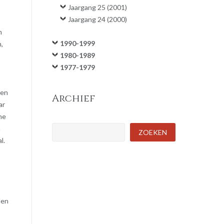
Jaargang 25 (2001)
Jaargang 24 (2000)
n
1990-1999
,
1980-1989
1977-1979
 en
Archief
ar
he
n
Zoeken
ZOEKEN
l.
den