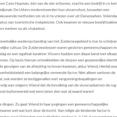
on Cees Hopman, één van de vier erfzonen, startte een bedrijf in cv-ket
iljonair. De Urkers moderniseerden hun vissersvloot, bouwden een
nieuwende methoden om vis in te vriezen over uit Denemarken. Volend
tatus van toeristische trekpleister. Ook kwamen er nieuwe bedrijfstakke
ers werken nu als stukadoor.
merkelijke wederopstanding van het Zuiderzeegebied is toe te schrijve
lijke cultuur. De Zuiderzeedorpen waren gesloten gemeenschappen m
nslag en een egalitair karakter. Vissers hadden een diepe band met elkaar
rzee. Op basis hiervan ontwikkelden de dorpen een gezamenlijke identit
j de gevolgen van de afsluiting te boven kwamen, aldus Vriend. Hierbij wa
erheidsbeleid een belangrijke vormende factor. Niet alleen verloren de
je’, ook werden ze lastiggevallen met vergunningsbepalingen en
olg was volgens Vriend dat de bevolking van de vissersplaatsen de rug
boze buitenwereld wel eens laten zien wat zij waard waren!
 te dingen. Zo gaat Vriend in haar pogingen een gemeenschappelijke
waren wel wat kort door de bocht. Van religie als bindende factor is
 sprake; waar Volendam een katholieke enclave is, is Urk al eeuwenlang e