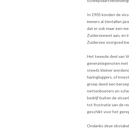
scheepvaartverbindinge
In 1905 konden de viss
immers al tientallen ja
dat er ook maar een me
Zuiderzeewet aan, en in
Zuiderzee voorgoed kwi
Het tweede deel van Vr
generatiegenoten met 
steeds kleiner worden
haringloggers, of inve
groep deed een beroep 
nettenboeters en sche
bedrijf buiten de visse
tot frustratie van de 
geschikt voor het gere
Ondanks deze obstakels