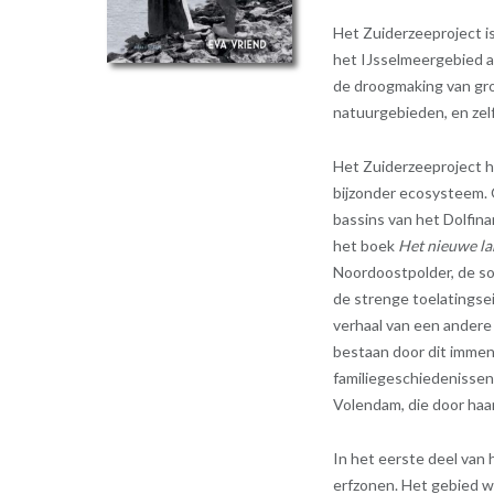
Het Zuiderzeeproject i
het IJsselmeergebied a
de droogmaking van gr
natuurgebieden, en zel
Het Zuiderzeeproject h
bijzonder ecosysteem. O
bassins van het Dolfina
het boek
Het nieuwe l
Noordoostpolder, de so
de strenge toelatingse
verhaal van een andere
bestaan door dit immens
familiegeschiedenissen
Volendam, die door haa
In het eerste deel van 
erfzonen. Het gebied w