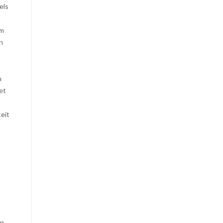
els
am
n
n
et
,
eit
s
en