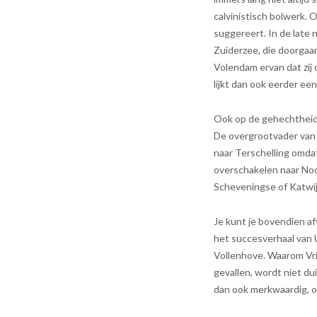
calvinistisch bolwerk. 
suggereert. In de late
Zuiderzee, die doorgaan
Volendam ervan dat zij
lijkt dan ook eerder e
Ook op de gehechtheid 
De overgrootvader van 
naar Terschelling omdat
overschakelen naar Noor
Scheveningse of Katwij
Je kunt je bovendien a
het succesverhaal van U
Vollenhove. Waarom Vri
gevallen, wordt niet du
dan ook merkwaardig, o