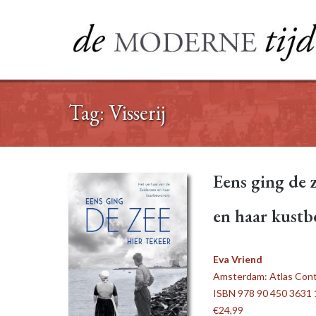
Ga
naar
de
inhoud
Tag:
Visserij
Eens ging de 
en haar kust
Eva Vriend
Amsterdam: Atlas Conta
ISBN 978 90 450 3631 
€24,99