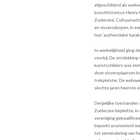
afgeschilderd als weli
kunsthistoricus Henry 
Zuiderzee’. Cultuurnat
en vissersdorpen, in ee
hun ‘authentieke’ kara
In werkelijkheid ging d
voorbij. De ontdekking
kunstschilders was imm
deze vissersplaatsen ko
trekpleister. De welvaa
slechte jaren heerste 
Dergelijke toestanden s
Zuiderzee bepleitte, in
vereniging gekwalifice
beperkt economisch bel
tot vermindering van h