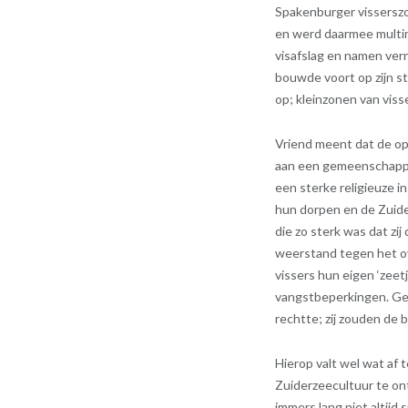
Spakenburger visserszo
en werd daarmee multim
visafslag en namen ver
bouwde voort op zijn s
op; kleinzonen van viss
Vriend meent dat de op
aan een gemeenschappe
een sterke religieuze i
hun dorpen en de Zuide
die zo sterk was dat zi
weerstand tegen het ov
vissers hun eigen ‘zeet
vangstbeperkingen. Gev
rechtte; zij zouden de 
Hierop valt wel wat af
Zuiderzeecultuur te ont
immers lang niet altijd