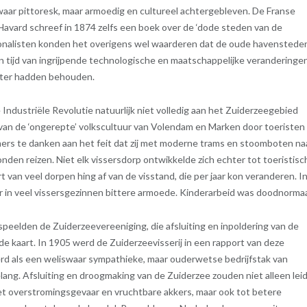
swaar pittoresk, maar armoedig en cultureel achtergebleven. De Franse
Havard schreef in 1874 zelfs een boek over de ‘dode steden van de
ionalisten konden het overigens wel waarderen dat de oude havenstede
n tijd van ingrijpende technologische en maatschappelijke veranderingen
kter hadden behouden.
e Industriële Revolutie natuurlijk niet volledig aan het Zuiderzeegebied
 van de ‘ongerepte’ volkscultuur van Volendam en Marken door toeristen
ers te danken aan het feit dat zij met moderne trams en stoomboten na
nden reizen. Niet elk vissersdorp ontwikkelde zich echter tot toeristisc
rt van veel dorpen hing af van de visstand, die per jaar kon veranderen. I
er in veel vissersgezinnen bittere armoede. Kinderarbeid was doodnormaa
peelden de Zuiderzeevereeniging, die afsluiting en inpoldering van de
 de kaart. In 1905 werd de Zuiderzeevisserij in een rapport van deze
erd als een weliswaar sympathieke, maar ouderwetse bedrijfstak van
ang. Afsluiting en droogmaking van de Zuiderzee zouden niet alleen lei
et overstromingsgevaar en vruchtbare akkers, maar ook tot betere