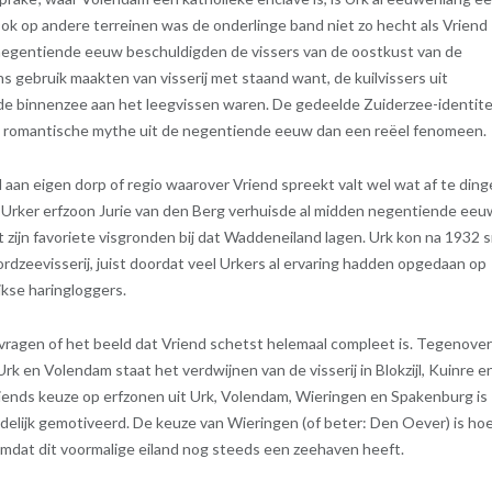
Ook op andere terreinen was de onderlinge band niet zo hecht als Vriend
 negentiende eeuw beschuldigden de vissers van de oostkust van de
s gebruik maakten van visserij met staand want, de kuilvissers uit
 de binnenzee aan het leegvissen waren. De gedeelde Zuiderzee-identite
en romantische mythe uit de negentiende eeuw dan een reëel fenomeen.
aan eigen dorp of regio waarover Vriend spreekt valt wel wat af te ding
Urker erfzoon Jurie van den Berg verhuisde al midden negentiende eeu
 zijn favoriete visgronden bij dat Waddeneiland lagen. Urk kon na 1932 s
dzeevisserij, juist doordat veel Urkers al ervaring hadden opgedaan op
kse haringloggers.
fvragen of het beeld dat Vriend schetst helemaal compleet is. Tegenove
rk en Volendam staat het verdwijnen van de visserij in Blokzijl, Kuinre e
ends keuze op erfzonen uit Urk, Volendam, Wieringen en Spakenburg is
idelijk gemotiveerd. De keuze van Wieringen (of beter: Den Oever) is ho
mdat dit voormalige eiland nog steeds een zeehaven heeft.