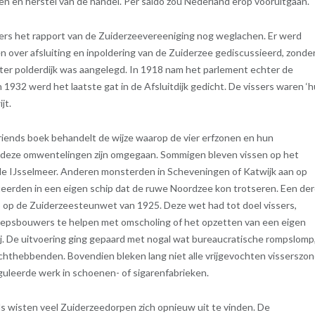
n en herstel van de handel. Per saldo zou Nederland erop vooruitgaan.
ers het rapport van de Zuiderzeevereeniging nog weglachen. Er werd
ren over afsluiting en inpoldering van de Zuiderzee gediscussieerd, zonde
ter polderdijk was aangelegd. In 1918 nam het parlement echter de
 1932 werd het laatste gat in de Afsluitdijk gedicht. De vissers waren ‘h
jt.
iends boek behandelt de wijze waarop de vier erfzonen en hun
deze omwentelingen zijn omgegaan. Sommigen bleven vissen op het
de IJsselmeer. Anderen monsterden in Scheveningen of Katwijk aan op
steerden in een eigen schip dat de ruwe Noordzee kon trotseren. Een de
op de Zuiderzeesteunwet van 1925. Deze wet had tot doel vissers,
epsbouwers te helpen met omscholing of het opzetten van een eigen
rij. De uitvoering ging gepaard met nogal wat bureaucratische rompslomp
rechthebbenden. Bovendien bleken lang niet alle vrijgevochten visserszo
guleerde werk in schoenen- of sigarenfabrieken.
 wisten veel Zuiderzeedorpen zich opnieuw uit te vinden. De