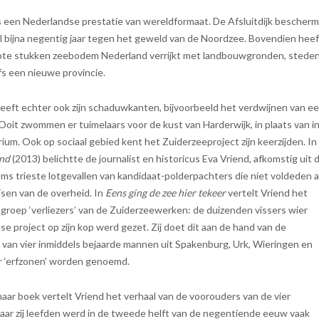
s een Nederlandse prestatie van wereldformaat. De Afsluitdijk bescherm
l bijna negentig jaar tegen het geweld van de Noordzee. Bovendien heef
ote stukken zeebodem Nederland verrijkt met landbouwgronden, steden
fs een nieuwe provincie.
eeft echter ook zijn schaduwkanten, bijvoorbeeld het verdwijnen van e
oit zwommen er tuimelaars voor de kust van Harderwijk, in plaats van i
rium. Ook op sociaal gebied kent het Zuiderzeeproject zijn keerzijden. In
and
(2013) belichtte de journalist en historicus Eva Vriend, afkomstig uit 
ms trieste lotgevallen van kandidaat-polderpachters die niet voldeden 
isen van de overheid. In
Eens ging de zee hier tekeer
vertelt Vriend het
 groep ‘verliezers’ van de Zuiderzeewerken: de duizenden vissers wier
e project op zijn kop werd gezet. Zij doet dit aan de hand van de
 van vier inmiddels bejaarde mannen uit Spakenburg, Urk, Wieringen en
r ‘erfzonen’ worden genoemd.
haar boek vertelt Vriend het verhaal van de voorouders van de vier
aar zij leefden werd in de tweede helft van de negentiende eeuw vaak