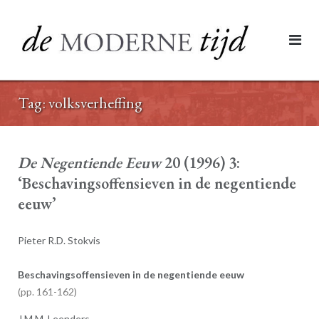
Ga
naar
de
inhoud
Tag:
volksverheffing
De Negentiende Eeuw
20 (1996) 3:
‘Beschavingsoffensieven in de negentiende
eeuw’
Pieter R.D. Stokvis
Beschavingsoffensieven in de negentiende eeuw
161-162
J.M.M. Leenders