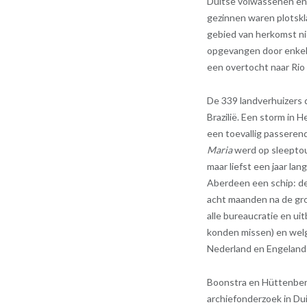
Duitse volwassenen en 
gezinnen waren plotskl
gebied van herkomst ni
opgevangen door enkele
een overtocht naar Rio
De 339 landverhuizers 
Brazilië. Een storm in 
een toevallig passeren
Maria
werd op sleeptou
maar liefst een jaar la
Aberdeen een schip: d
acht maanden na de gr
alle bureaucratie en ui
konden missen) en welge
Nederland en Engeland 
Boonstra en Hüttenberg
archiefonderzoek in Du