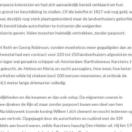
uropese kolonisten en had zich aanvankelijk bereid verklaard om hun
 grond ter beschikking te stellen. Of die belofte in 1827 ook nog gold, 
e was destijds nog sterk plaatsgebonden) maar de landverhuizers geloofd
fs bereid lokale autoriteiten te trotseren die weigerden
isse
te geven. Velen moesten heimelijk vertrekken, zonder paspoort.
arl Roth en Georg Robinson, vonden moeiteloos meer gegadigden dan ze
tweetal had een contract voor 220 tot 250 landverhuizers afgesloten m
an lager wal geraakte schipper uit Amsterdam: Bartholomeus Karstens. H
 gekocht, de
Helena en Maria
, en zocht passagiers. Hoe meer, hoe beter
toriteiten wilde hij stiekem best 500 mensen meenemen, al ontbrak de
6,5 meter lange driemaster volledig.
lijkheden en die kwamen er dan ook volop. De migranten voeren in
 rijnaken de Rijn af, maar zonder paspoort kwam een deel van hen
 Na lobbywerk toonde koning Willem I zich clement en mocht iedereen o
 van vertrek. Opgejaagd door de autoriteiten en ruziënd met de 339
ddels aan boord waren, zeilde Karstens haastig Den Helder uit. Hij liet 1