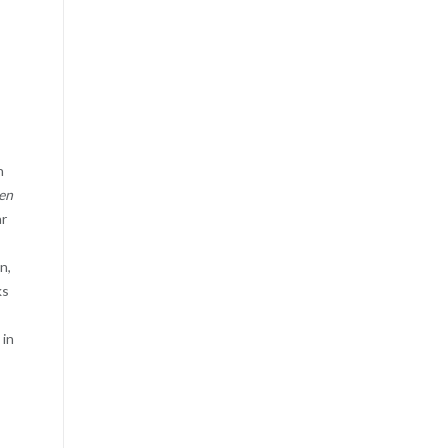
,
n
en
ar
n,
ks
 in