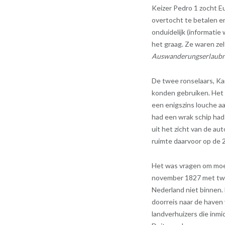
Keizer Pedro 1 zocht E
overtocht te betalen en
onduidelijk (informati
het graag. Ze waren zel
Auswanderungserlaubn
De twee ronselaars, K
konden gebruiken. Het 
een enigszins louche a
had een wrak schip had
uit het zicht van de au
ruimte daarvoor op de 2
Het was vragen om moei
november 1827 met twee
Nederland niet binnen.
doorreis naar de haven
landverhuizers die inmi