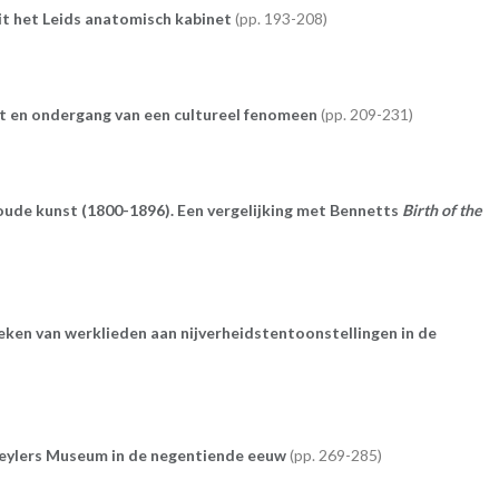
it het Leids anatomisch kabinet
193-208
 en ondergang van een cultureel fenomeen
209-231
oude kunst (1800-1896). Een vergelijking met Bennetts
Birth of the
eken van werklieden aan nijverheidstentoonstellingen in de
 Teylers Museum in de negentiende eeuw
269-285