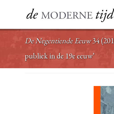
Ga
naar
de
inhoud
De Negentiende Eeuw
34 (201
publiek in de 19e eeuw’