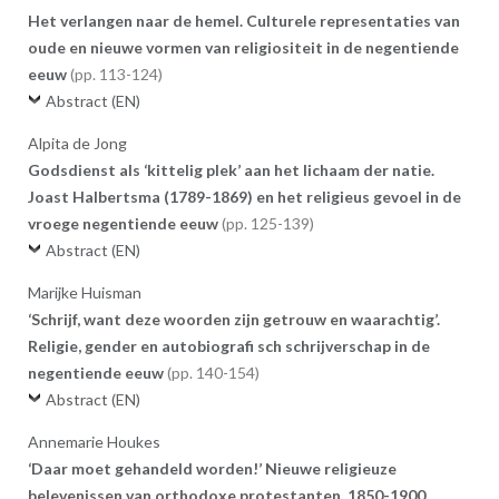
Het verlangen naar de hemel. Culturele representaties van
oude en nieuwe vormen van religiositeit in de negentiende
eeuw
113-124
Abstract (EN)
Alpita de Jong
Godsdienst als ‘kittelig plek’ aan het lichaam der natie.
Joast Halbertsma (1789-1869) en het religieus gevoel in de
vroege negentiende eeuw
125-139
Abstract (EN)
Marijke Huisman
‘Schrijf, want deze woorden zijn getrouw en waarachtig’.
Religie, gender en autobiografi sch schrijverschap in de
negentiende eeuw
140-154
Abstract (EN)
Annemarie Houkes
‘Daar moet gehandeld worden!’ Nieuwe religieuze
belevenissen van orthodoxe protestanten, 1850-1900